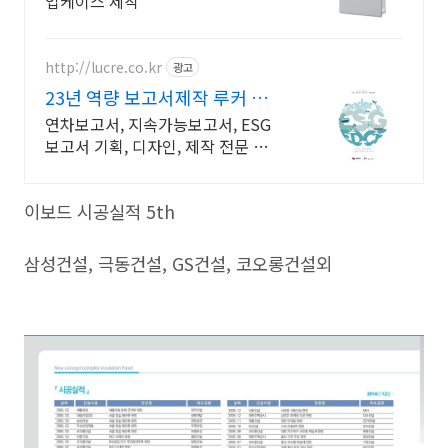
업케이스 제작
http://lucre.co.kr
광고
23년 역량 보고서제작 루커 보
고서의 명가
연차보고서, 지속가능보고서, ESG
보고서 기획, 디자인, 제작 전문 여성
기업
이보드 시공실적 5th
삼성건설, 극동건설, GS건설, 코오롱건설외