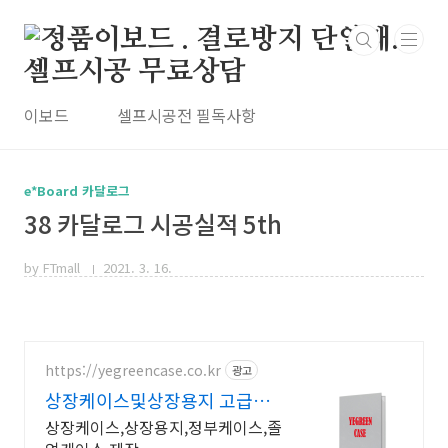
본문 바로가기
이보드
셀프시공전 필독사항
e*Board 카달로그
38 카달로그 시공실적 5th
by FTmall
2021. 3. 16.
https://yegreencase.co.kr
광고
상장케이스및상장용지 고급스
러운 차별화된 디자인
상장케이스,상장용지,정부케이스,졸